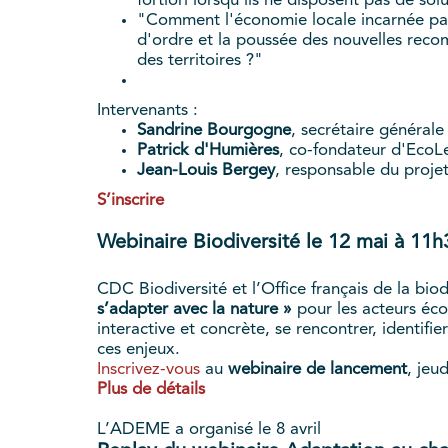
fortiori lorsqu'ils ne disposent pas de s
"Comment l'économie locale incarnée par l
d'ordre et la poussée des nouvelles recom
des territoires ?"
Intervenants :
Sandrine Bourgogne
, secrétaire général
Patrick d'Humières
, co-fondateur d'EcoL
Jean-Louis Bergey
, responsable du proje
S’inscrire
Webinaire Biodiversité le 12 mai à 11h
CDC Biodiversité et l’Office français de la bi
s’adapter avec la nature »
pour les acteurs éco
interactive et concrète, se rencontrer, identifie
ces enjeux.
Inscrivez-vous
au
webinaire de lancement
, jeu
Plus de détails
L’ADEME a organisé le 8 avril