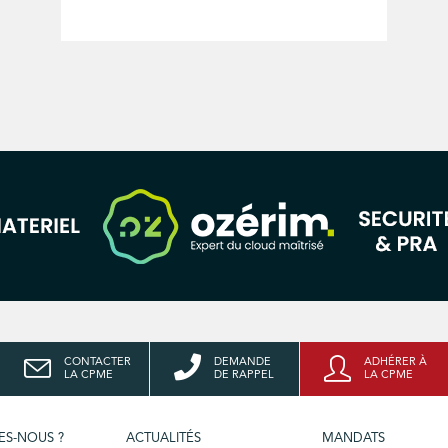
CONTACTER
DEMANDE
ADHÉRER À
LA CPME
DE RAPPEL
LA CPME
ES-NOUS ?
ACTUALITÉS
MANDATS