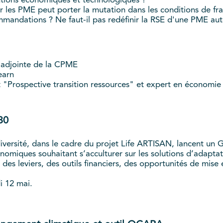
olutions économiques et technologiques ?"
es PME peut porter la mutation dans les conditions de fragi
mandations ? Ne faut-il pas redéfinir la RSE d'une PME autour
e adjointe de la CPME
earn
t "Prospective transition ressources" et expert en économi
30
odiversité, dans le cadre du projet Life ARTISAN, lancent un
nomiques souhaitant s’acculturer sur les solutions d’adapta
r des leviers, des outils financiers, des opportunités de mise
di 12 mai.