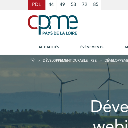
Cookies management panel
PDL
44
49
53
72
85
ACTUALITÉS
ÉVÈNEMENTS
M
DÉVELOPPEMENT DURABLE - RSE
DÉVELOPPEME
Déve
webi