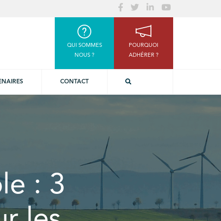
QUI SOMMES
POURQUOI
NOUS ?
ADHÉRER ?
ENAIRES
CONTACT
e : 3
r les