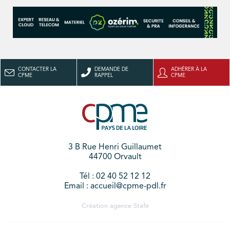
CONTACTER LA
DEMANDE DE
ADHÉRER À LA
CPME
RAPPEL
CPME
3 B Rue Henri Guillaumet
44700 Orvault
Tél : 02 40 52 12 12
Email : accueil@cpme-pdl.fr
Création agence
Stafe