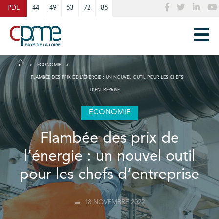
Cookies management panel
PDL
44
49
53
72
85
ÉCONOMIE
FLAMBÉE DES PRIX DE L’ÉNERGIE : UN NOUVEL OUTIL POUR LES CHEFS
D’ENTREPRISE
ÉCONOMIE
Flambée des prix de
l’énergie : un nouvel outil
pour les chefs d’entreprise
18 NOVEMBRE 2022