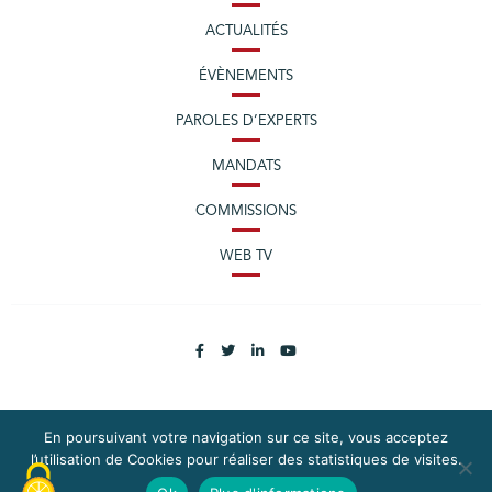
ACTUALITÉS
ÉVÈNEMENTS
PAROLES D’EXPERTS
MANDATS
COMMISSIONS
WEB TV
En poursuivant votre navigation sur ce site, vous acceptez
PLAN DU SITE
MENTIONS LÉGALES
l’utilisation de Cookies pour réaliser des statistiques de visites.
EXERCEZ VOS DROITS
DONNÉES PERSONNELLES