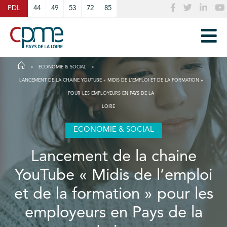
Cookies management panel
PDL
44
49
53
72
85
ECONOMIE & SOCIAL
LANCEMENT DE LA CHAINE YOUTUBE « MIDIS DE L’EMPLOI ET DE LA FORMATION »
POUR LES EMPLOYEURS EN PAYS DE LA
LOIRE
ECONOMIE & SOCIAL
Lancement de la chaine
YouTube « Midis de l’emploi
et de la formation » pour les
employeurs en Pays de la