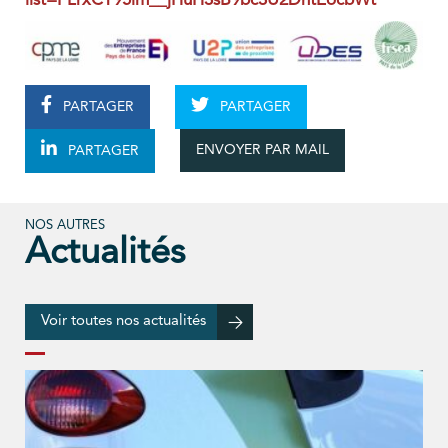
list=PLrxCT95im__jHuH3sB9bc3U2DntEocbWt
PARTAGER
PARTAGER
ENVOYER PAR MAIL
PARTAGER
NOS AUTRES
Actualités
Voir toutes nos actualités