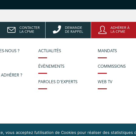
CONTACTER
DEMANDE
ADHÉRER À
LA CPME
DE RAPPEL
LA CPME
ES-NOUS ?
ACTUALITÉS
MANDATS
ÉVÈNEMENTS
COMMISSIONS
 ADHÉRER ?
PAROLES D’EXPERTS
WEB TV
e, vous acceptez l’utilisation de Cookies pour réaliser des statistiques d
OS DROITS
DONNÉES PERSONNELLES