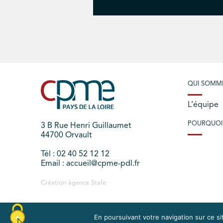
QUI SOMM
L’équipe
POURQUOI
3 B Rue Henri Guillaumet
44700 Orvault
Tél : 02 40 52 12 12
Email : accueil@cpme-pdl.fr
Création agence
Stafe
En poursuivant votre navigation sur ce sit
PLAN DU SITE
MENTIONS LÉGALES
EXERCEZ V