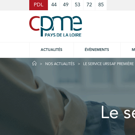
Cookies management panel
PDL
44
49
53
72
85
ACTUALITÉS
ÉVÈNEMENTS
M
NOS ACTUALITÉS
LE SERVICE URSSAF PREMIÈR
Le s