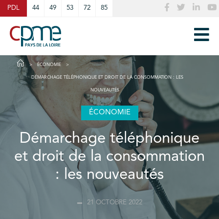
Cookies management panel
PDL
44
49
53
72
85
ÉCONOMIE
DÉMARCHAGE TÉLÉPHONIQUE ET DROIT DE LA CONSOMMATION : LES
NOUVEAUTÉS
ÉCONOMIE
Démarchage téléphonique
et droit de la consommation
: les nouveautés
21 OCTOBRE 2022