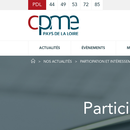
Cookies management panel
PDL
44
49
53
72
85
ACTUALITÉS
ÉVÈNEMENTS
M
NOS ACTUALITÉS
PARTICIPATION ET INTÉRESS
Partic