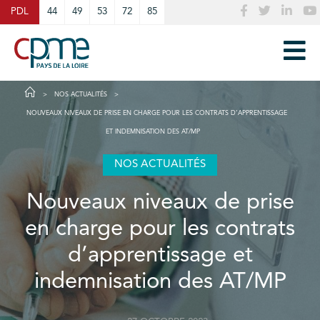
Cookies management panel
PDL
44
49
53
72
85
NOS ACTUALITÉS
NOUVEAUX NIVEAUX DE PRISE EN CHARGE POUR LES CONTRATS D’APPRENTISSAGE
ET INDEMNISATION DES AT/MP
NOS ACTUALITÉS
Nouveaux niveaux de prise
en charge pour les contrats
d’apprentissage et
indemnisation des AT/MP