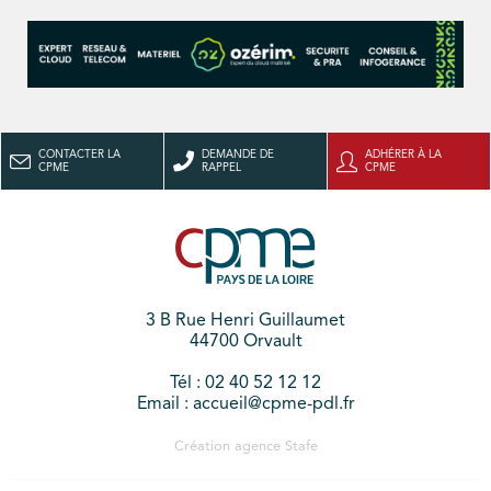
CONTACTER LA
DEMANDE DE
ADHÉRER À LA
CPME
RAPPEL
CPME
3 B Rue Henri Guillaumet
44700 Orvault
Tél : 02 40 52 12 12
Email : accueil@cpme-pdl.fr
Création agence
Stafe