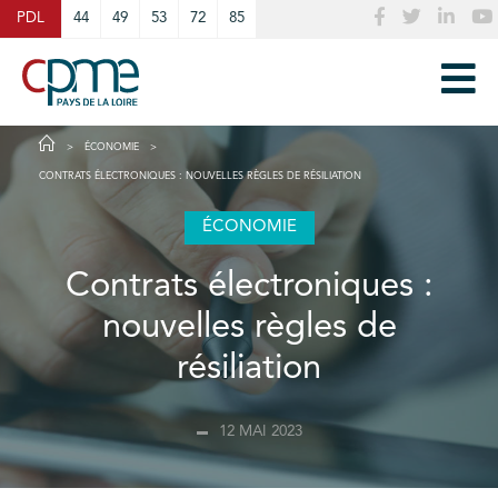
Cookies management panel
PDL
44
49
53
72
85
ÉCONOMIE
CONTRATS ÉLECTRONIQUES : NOUVELLES RÈGLES DE RÉSILIATION
ÉCONOMIE
Contrats électroniques :
nouvelles règles de
résiliation
12 MAI 2023