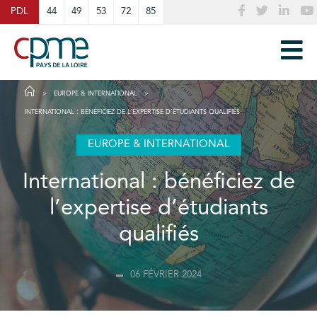
Cookies management panel
PDL
44
49
53
72
85
EUROPE & INTERNATIONAL
INTERNATIONAL : BÉNÉFICIEZ DE L’EXPERTISE D’ÉTUDIANTS QUALIFIÉS
EUROPE & INTERNATIONAL
International : bénéficiez de
l’expertise d’étudiants
qualifiés
06 FÉVRIER 2024