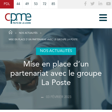
Cookies management panel
PDL
44
49
53
72
85
NOS ACTUALITÉS
MISE EN PLACE D’UN PARTENARIAT AVEC LE GROUPE LA POSTE
NOS ACTUALITÉS
Mise en place d’un
partenariat avec le groupe
La Poste
03 FÉVRIER 2023