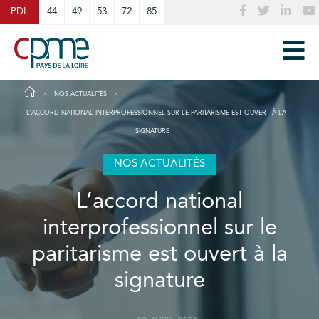
Cookies management panel
PDL
44
49
53
72
85
NOS ACTUALITÉS
L’ACCORD NATIONAL INTERPROFESSIONNEL SUR LE PARITARISME EST OUVERT À LA
SIGNATURE
NOS ACTUALITÉS
L’accord national
interprofessionnel sur le
paritarisme est ouvert à la
signature