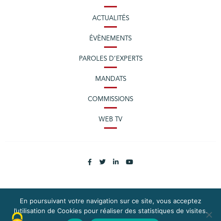
ACTUALITÉS
ÉVÈNEMENTS
PAROLES D’EXPERTS
MANDATS
COMMISSIONS
WEB TV
En poursuivant votre navigation sur ce site, vous acceptez
PLAN DU SITE
MENTIONS LÉGALES
l’utilisation de Cookies pour réaliser des statistiques de visites.
EXERCEZ VOS DROITS
DONNÉES PERSONNELLES