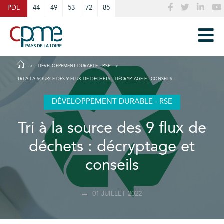
Cookies management panel
PDL
44
49
53
72
85
DÉVELOPPEMENT DURABLE - RSE
TRI À LA SOURCE DES 9 FLUX DE DÉCHETS : DÉCRYPTAGE ET CONSEILS
DÉVELOPPEMENT DURABLE - RSE
Tri à la source des 9 flux de
déchets : décryptage et
conseils
01 JUILLET 2022