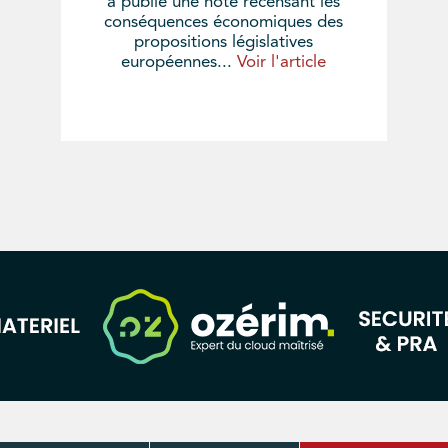
a publié une note recensant les
conséquences économiques des
propositions législatives
européennes...
Voir l'article