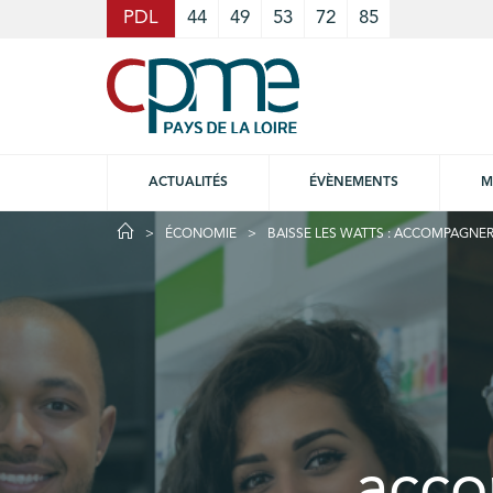
Cookies management panel
PDL
44
49
53
72
85
ACTUALITÉS
ÉVÈNEMENTS
M
ÉCONOMIE
BAISSE LES WATTS : ACCOMPAGNER 
acco