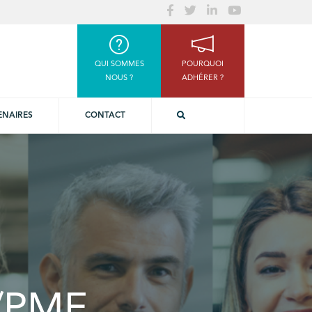
QUI SOMMES
POURQUOI
NOUS ?
ADHÉRER ?
ENAIRES
CONTACT
E/PME