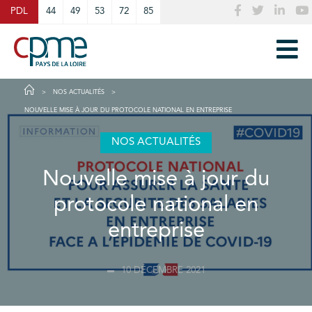
Cookies management panel
PDL
44
49
53
72
85
NOS ACTUALITÉS
NOUVELLE MISE À JOUR DU PROTOCOLE NATIONAL EN ENTREPRISE
NOS ACTUALITÉS
Nouvelle mise à jour du
protocole national en
entreprise
10 DÉCEMBRE 2021