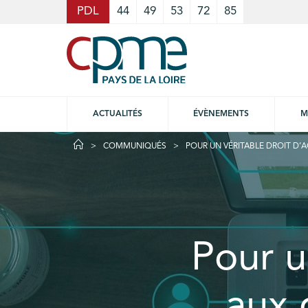
Cookies management panel
PDL
44
49
53
72
85
ACTUALITÉS
ÉVÈNEMENTS
M
COMMUNIQUÉS
POUR UN VÉRITABLE DROIT D’
Pour u
aux 