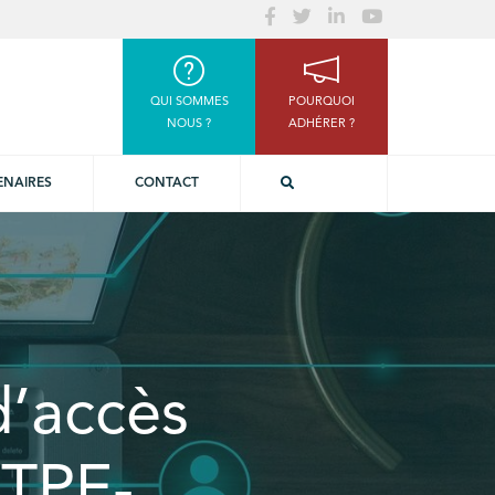
QUI SOMMES
POURQUOI
NOUS ?
ADHÉRER ?
ENAIRES
CONTACT
d’accès
 TPE-