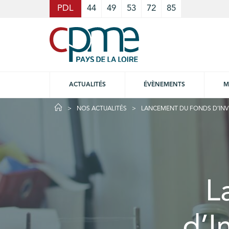
Cookies management panel
PDL
44
49
53
72
85
ACTUALITÉS
ÉVÈNEMENTS
M
NOS ACTUALITÉS
LANCEMENT DU FONDS D’INV
L
d’I