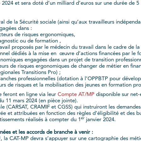
e 2024 et sera doté d’un milliard d’euros sur une durée de 5 
 de la Sécurité sociale (ainsi qu’aux travailleurs indépenda
ngagées dans :
acteurs de risques ergonomiques,
agnostic ou de formation ,
il proposés par le médecin du travail dans le cadre de la p
onnel dédiés à la mise en œuvre d’actions financées par le f
nomiques engagées dans un projet de transition profession
eurs de risques ergonomiques de changer de métier en finanç
égionales Transitions Pro) ;
nches professionnelles (dotation à l’OPPBTP pour développer
urs de risques et la mobilisation des jeunes en formation pro
 feront en ligne via leur
Compte AT/MP
disponible sur net-e
du 11 mars 2024 (en pièce jointe).
iale (CARSAT, CRAMIF et CGSS) qui instruiront les demandes
e et attribuées en fonction des règles d’éligibilité et des b
er
estissements réalisés à compter du 1
janvier 2024.
rnées et les accords de branche à venir :
PU, la CAT-MP devra s’appuyer sur une cartographie des métie