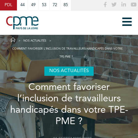
Cookies management panel
PDL
44
49
53
72
85
NOS ACTUALITÉS
COMMENT FAVORISER L’INCLUSION DE TRAVAILLEURS HANDICAPÉS DANS VOTRE
TPE-PME ?
NOS ACTUALITÉS
Comment favoriser
l’inclusion de travailleurs
handicapés dans votre TPE-
PME ?