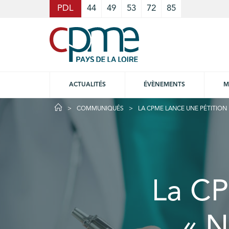
Cookies management panel
PDL
44
49
53
72
85
ACTUALITÉS
ÉVÈNEMENTS
M
COMMUNIQUÉS
LA CPME LANCE UNE PÉTITION
La CP
« N