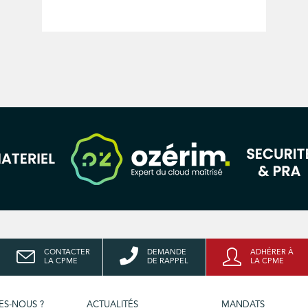
CONTACTER
DEMANDE
ADHÉRER À
LA CPME
DE RAPPEL
LA CPME
ES-NOUS ?
ACTUALITÉS
MANDATS