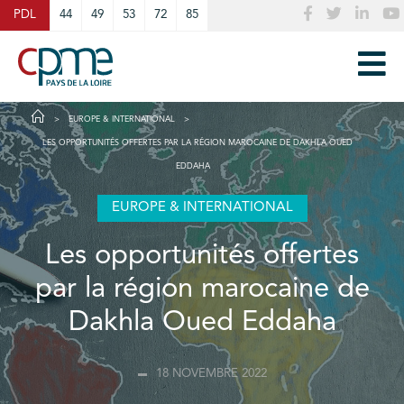
Cookies management panel
PDL
44
49
53
72
85
EUROPE & INTERNATIONAL
LES OPPORTUNITÉS OFFERTES PAR LA RÉGION MAROCAINE DE DAKHLA OUED
EDDAHA
EUROPE & INTERNATIONAL
Les opportunités offertes
par la région marocaine de
Dakhla Oued Eddaha
18 NOVEMBRE 2022