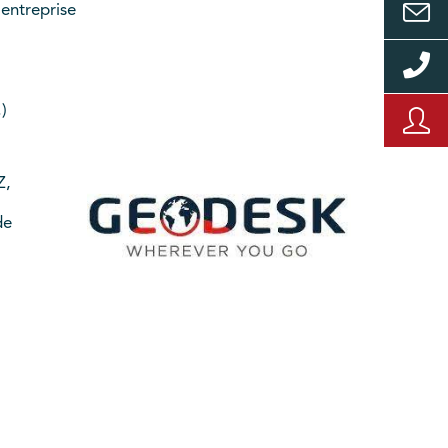
l’entreprise
.)
Z,
de