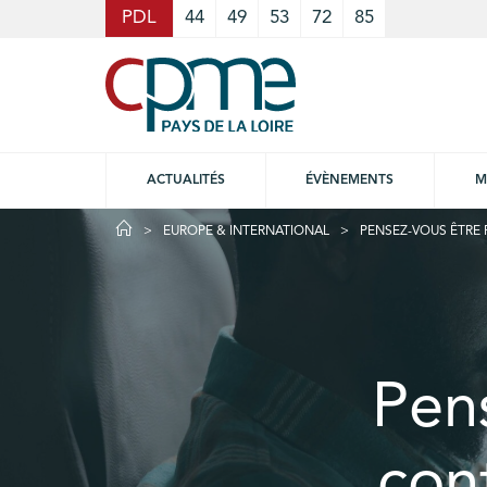
Cookies management panel
PDL
44
49
53
72
85
ACTUALITÉS
ÉVÈNEMENTS
M
EUROPE & INTERNATIONAL
PENSEZ-VOUS ÊTRE
Pen
con