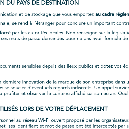
ON DU PAYS DE DESTINATION
nication et de stockage que vous emportez
au cadre réglem
nale, se rend à l’étranger pour conclure un important contr
forcé par les autorités locales. Non renseigné sur la législa
 ses mots de passe demandés pour ne pas avoir formulé de 
documents sensibles depuis des lieux publics et dotez vos éq
dernière innovation de la marque de son entreprise dans un s
s se soucier d’éventuels regards indiscrets. Un appel survien
va profiter et observer le contenu affiché sur son écran. Que
TILISÉS LORS DE VOTRE DÉPLACEMENT
sonnel au réseau Wi-Fi ouvert proposé par les organisateurs 
rnet, ses identifiant et mot de passe ont été interceptés pa