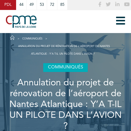
Cookies management panel
PDL
44
49
53
72
85
COMMUNIQUÉS
ANNULATION DU PROJET DE RÉNOVATION DE L’AÉROPORT DE NANTES
ATLANTIQUE : Y’A T-IL UN PILOTE DANS L’AVION ?
COMMUNIQUÉS
Annulation du projet de
rénovation de l’aéroport de
Nantes Atlantique : Y’A T-IL
UN PILOTE DANS L’AVION
?