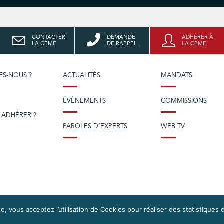
CONTACTER
DEMANDE
ADHÉRER À
LA CPME
DE RAPPEL
LA CPME
ES-NOUS ?
ACTUALITÉS
MANDATS
ÉVÈNEMENTS
COMMISSIONS
 ADHÉRER ?
PAROLES D’EXPERTS
WEB TV
e, vous acceptez l’utilisation de Cookies pour réaliser des statistiques d
OS DROITS
DONNÉES PERSONNELLES