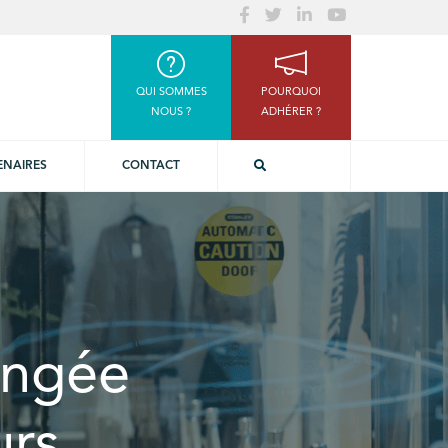
QUI SOMMES
POURQUOI
NOUS ?
ADHÉRER ?
ENAIRES
CONTACT
longée
urs