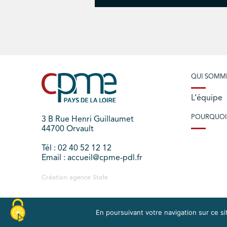
QUI SOMM
L’équipe
POURQUOI
3 B Rue Henri Guillaumet
44700 Orvault
Tél : 02 40 52 12 12
Email : accueil@cpme-pdl.fr
Création agence
Stafe
En poursuivant votre navigation sur ce sit
PLAN DU SITE
MENTIONS LÉGALES
EXERCEZ V