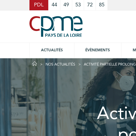
Cookies management panel
PDL
44
49
53
72
85
ACTUALITÉS
ÉVÈNEMENTS
M
NOS ACTUALITÉS
ACTIVITÉ PARTIELLE PROLON
Activ
po