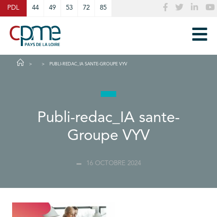
Cookies management panel
PDL
44
49
53
72
85
PUBLI-REDAC_IA SANTE-GROUPE VYV
Publi-redac_IA sante-
Groupe VYV
16 OCTOBRE 2024