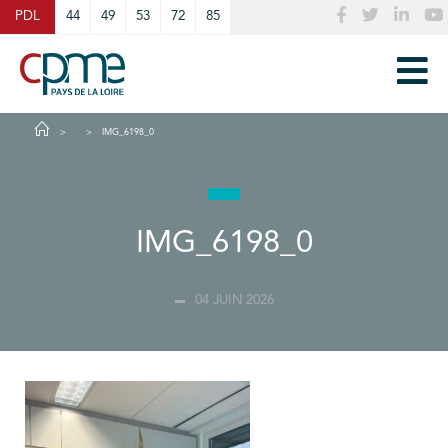
Cookies management panel
PDL
44
49
53
72
85
IMG_6198_0
IMG_6198_0
04 JUIN 2026