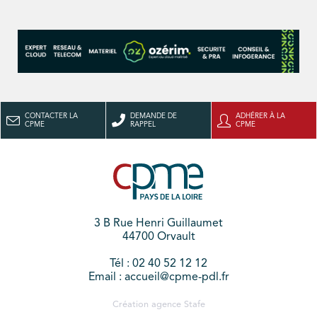
CONTACTER LA
DEMANDE DE
ADHÉRER À LA
CPME
RAPPEL
CPME
3 B Rue Henri Guillaumet
44700 Orvault
Tél : 02 40 52 12 12
Email : accueil@cpme-pdl.fr
Création agence
Stafe