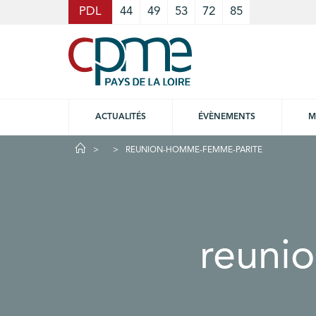
Cookies management panel
PDL
44
49
53
72
85
ACTUALITÉS
ÉVÈNEMENTS
M
REUNION-HOMME-FEMME-PARITE
reuni