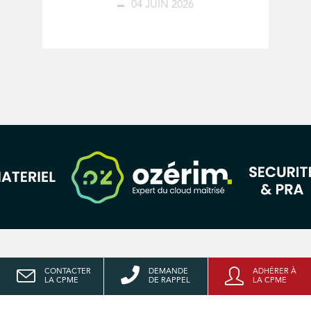
04 JUIN 2026
CONTACTER
DEMANDE
ADHÉRER À
LA CPME
DE RAPPEL
LA CPME