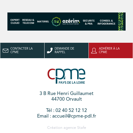
CONTACTER LA
DEMANDE DE
ADHÉRER À LA
CPME
RAPPEL
CPME
3 B Rue Henri Guillaumet
44700 Orvault
Tél : 02 40 52 12 12
Email : accueil@cpme-pdl.fr
Création agence
Stafe