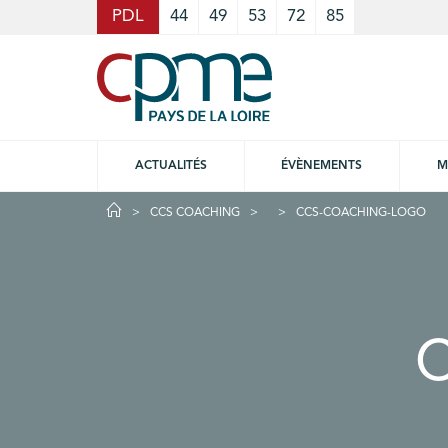
Cookies management panel
PDL
44
49
53
72
85
ACTUALITÉS
ÉVÈNEMENTS
M
CCS COACHING
CCS-COACHING-LOGO
C