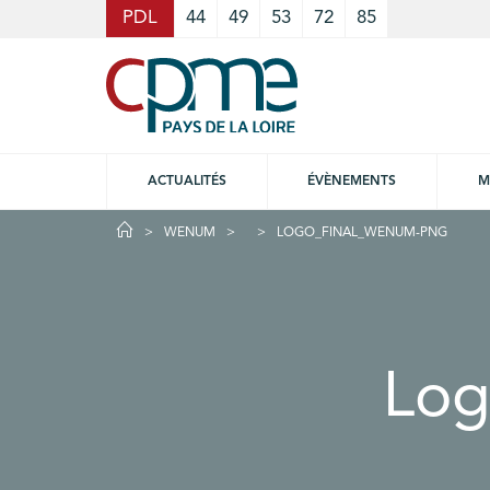
Cookies management panel
PDL
44
49
53
72
85
ACTUALITÉS
ÉVÈNEMENTS
M
WENUM
LOGO_FINAL_WENUM-PNG
Log