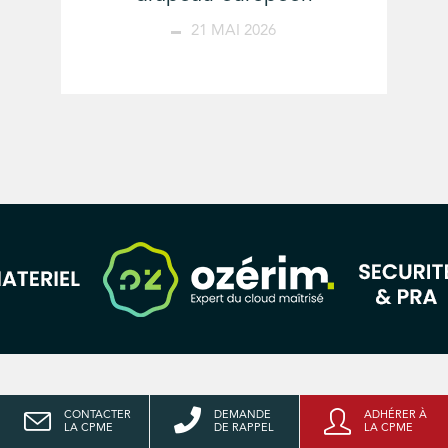
21 MAI 2026
CONTACTER
DEMANDE
ADHÉRER À
LA CPME
DE RAPPEL
LA CPME