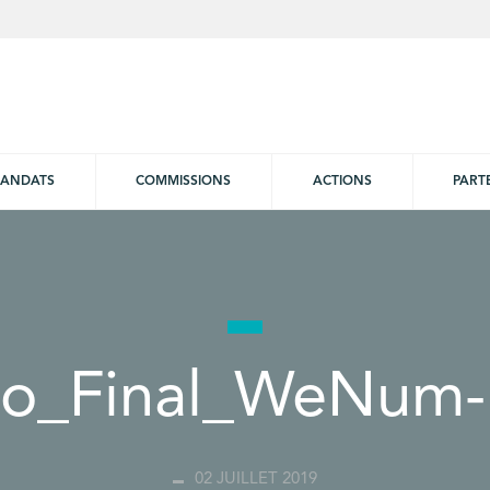
ANDATS
COMMISSIONS
ACTIONS
PART
o_Final_WeNum
02 JUILLET 2019