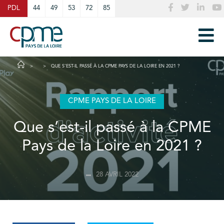
Cookies management panel
PDL
44
49
53
72
85
QUE S’EST-IL PASSÉ À LA CPME PAYS DE LA LOIRE EN 2021 ?
CPME PAYS DE LA LOIRE
Que s’est-il passé à la CPME
Pays de la Loire en 2021 ?
28 AVRIL 2022