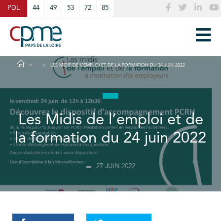
Cookies management panel
PDL
44
49
53
72
85
LES MIDIS DE L’EMPLOI ET DE LA FORMATION DU 24 JUIN 2022
Les Midis de l’emploi et de
la formation du 24 juin 2022
27 JUIN 2022