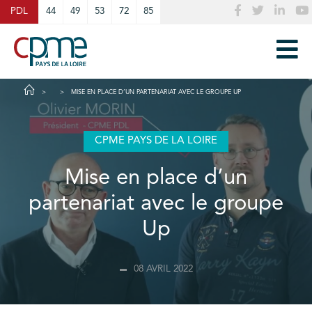
Cookies management panel
PDL
44
49
53
72
85
MISE EN PLACE D’UN PARTENARIAT AVEC LE GROUPE UP
CPME PAYS DE LA LOIRE
Mise en place d’un
partenariat avec le groupe
Up
08 AVRIL 2022