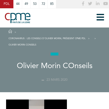
Cookies management panel
PDL
44
49
53
72
85
CORONAVIRUS : LES CONSEILS D’OLIVIER MORIN, PRÉSIDENT CPME PDL
OLIVIER MORIN CONSEILS
Olivier Morin COnseils
23 MARS 2020