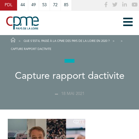
Cookies management panel
PDL
44
49
53
72
85
QUE S’EST-IL PASSÉ À LA CPME DES PAYS DE LA LOIRE EN 2020 ?
CAPTURE RAPPORT DACTIVITE
Capture rapport dactivite
18 MAI 2021