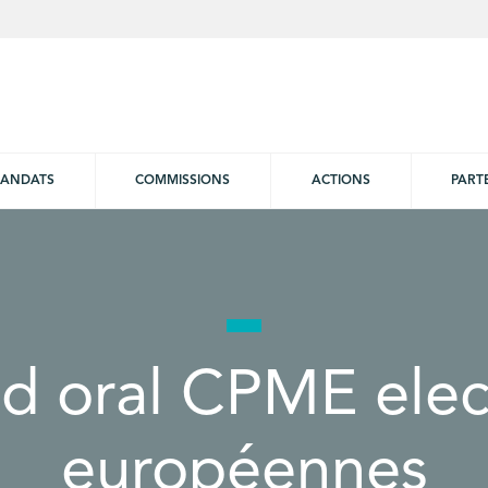
ANDATS
COMMISSIONS
ACTIONS
PART
d oral CPME elec
européennes