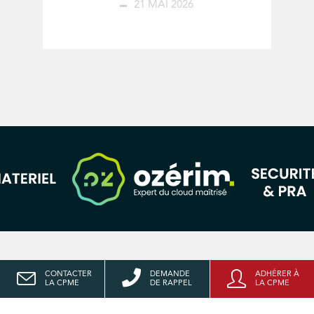
21 MAI 2026
CONTACTER
DEMANDE
ADHÉRER À
LA CPME
DE RAPPEL
LA CPME