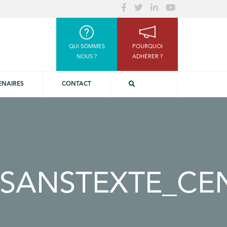
QUI SOMMES
POURQUOI
NOUS ?
ADHÉRER ?
ENAIRES
CONTACT
_SANSTEXTE_CE