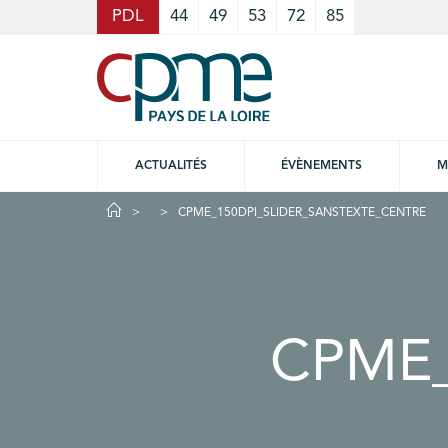
Cookies management panel
PDL
44
49
53
72
85
ACTUALITÉS
ÉVÈNEMENTS
M
CPME_150DPI_SLIDER_SANSTEXTE_CENTRE
CPME_