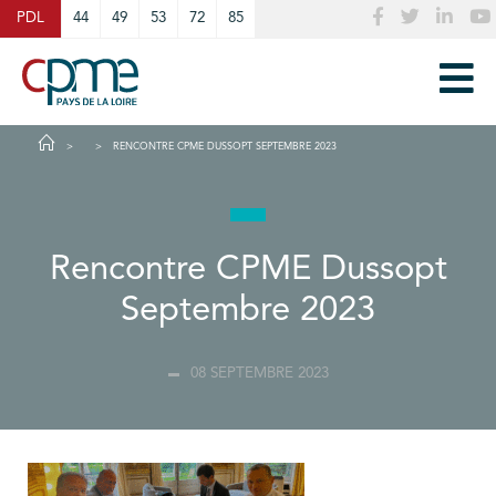
Cookies management panel
PDL
44
49
53
72
85
RENCONTRE CPME DUSSOPT SEPTEMBRE 2023
Rencontre CPME Dussopt
Septembre 2023
08 SEPTEMBRE 2023