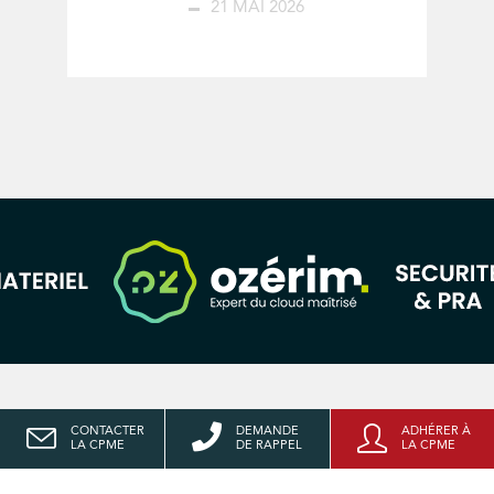
21 MAI 2026
CONTACTER
DEMANDE
ADHÉRER À
LA CPME
DE RAPPEL
LA CPME