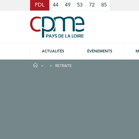
Cookies management panel
PDL
44
49
53
72
85
ACTUALITÉS
ÉVÈNEMENTS
M
RETRAITE