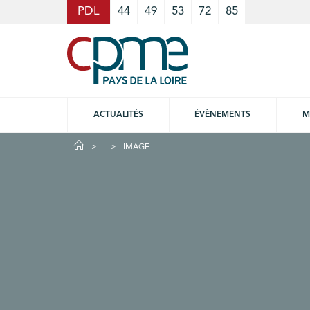
Cookies management panel
PDL
44
49
53
72
85
ACTUALITÉS
ÉVÈNEMENTS
M
IMAGE