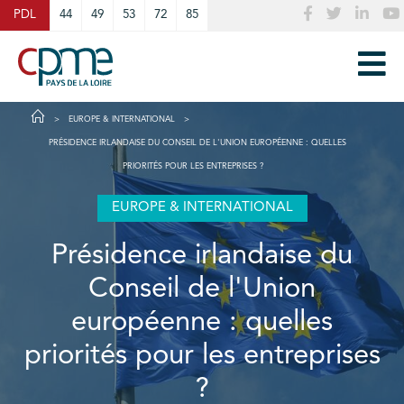
Cookies management panel
PDL
44
49
53
72
85
EUROPE & INTERNATIONAL
PRÉSIDENCE IRLANDAISE DU CONSEIL DE L'UNION EUROPÉENNE : QUELLES
PRIORITÉS POUR LES ENTREPRISES ?
EUROPE & INTERNATIONAL
Présidence irlandaise du
Conseil de l'Union
européenne : quelles
priorités pour les entreprises
?