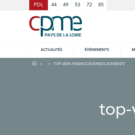
Cookies management panel
PDL
44
49
53
72
85
ACTUALITÉS
ÉVÈNEMENTS
M
TOP-VIEW-FINANCE-BUSINESS-ELEMENTS
top-