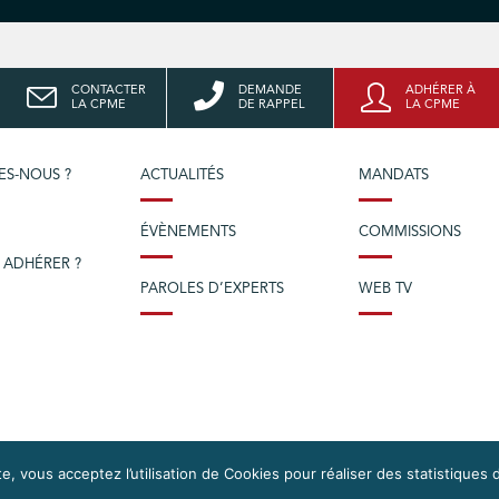
CONTACTER
DEMANDE
ADHÉRER À
LA CPME
DE RAPPEL
LA CPME
ES-NOUS ?
ACTUALITÉS
MANDATS
ÉVÈNEMENTS
COMMISSIONS
 ADHÉRER ?
PAROLES D’EXPERTS
WEB TV
e, vous acceptez l’utilisation de Cookies pour réaliser des statistiques d
OS DROITS
DONNÉES PERSONNELLES