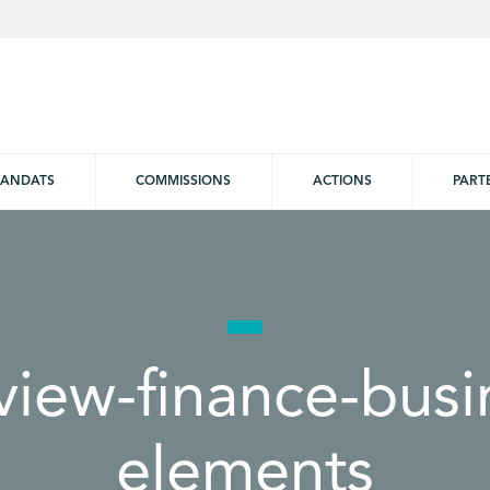
ANDATS
COMMISSIONS
ACTIONS
PART
view-finance-busi
elements