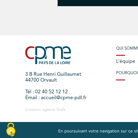
QUI SOMM
L’équipe
POURQUOI
3 B Rue Henri Guillaumet
44700 Orvault
Tél : 02 40 52 12 12
Email : accueil@cpme-pdl.fr
Création agence
Stafe
En poursuivant votre navigation sur ce sit
PLAN DU SITE
MENTIONS LÉGALES
EXERCEZ V