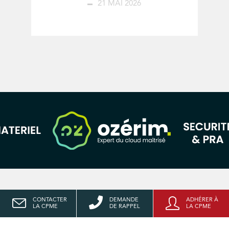
21 MAI 2026
CONTACTER
DEMANDE
ADHÉRER À
LA CPME
DE RAPPEL
LA CPME