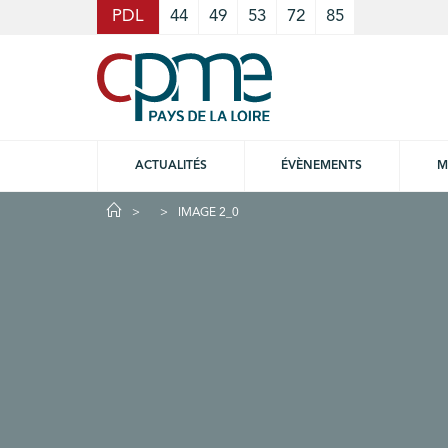
Cookies management panel
PDL
44
49
53
72
85
ACTUALITÉS
ÉVÈNEMENTS
M
IMAGE 2_0