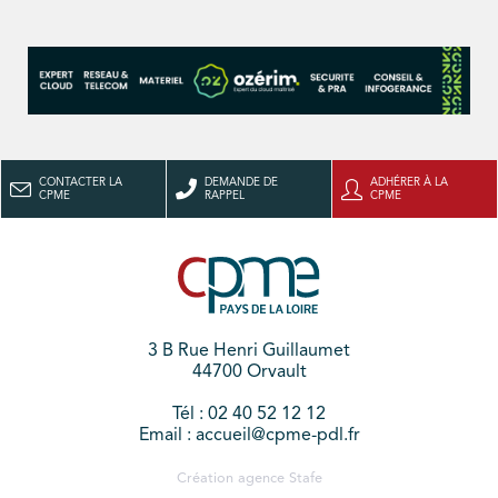
CONTACTER LA
DEMANDE DE
ADHÉRER À LA
CPME
RAPPEL
CPME
3 B Rue Henri Guillaumet
44700 Orvault
Tél : 02 40 52 12 12
Email : accueil@cpme-pdl.fr
Création agence
Stafe