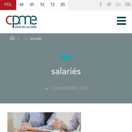
Cookies management panel
PDL
44
49
53
72
85
SALARIÉS
salariés
10 NOVEMBRE 2023