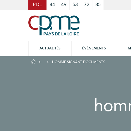
Cookies management panel
PDL
44
49
53
72
85
ACTUALITÉS
ÉVÈNEMENTS
M
HOMME SIGNANT DOCUMENTS
homm