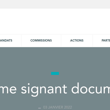
ANDATS
COMMISSIONS
ACTIONS
PART
e signant docu
03 JANVIER 2022