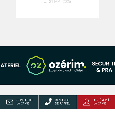
21 MAI 2026
CONTACTER
DEMANDE
ADHÉRER À
LA CPME
DE RAPPEL
LA CPME