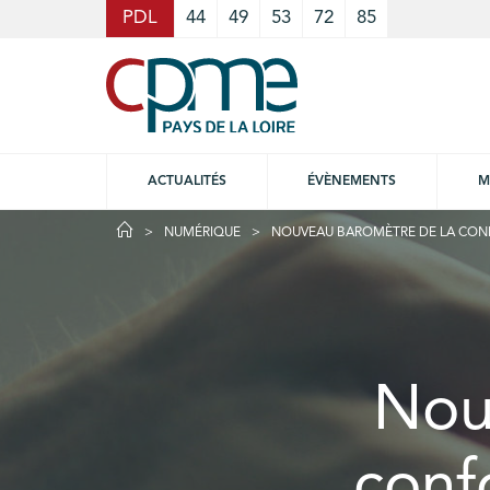
Cookies management panel
PDL
44
49
53
72
85
ACTUALITÉS
ÉVÈNEMENTS
M
NUMÉRIQUE
NOUVEAU BAROMÈTRE DE LA CONF
Nou
conf