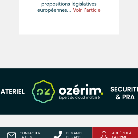
propositions législatives
européennes...
Voir l'article
CONTACTER
DEMANDE
ADHÉRER À
LA CPME
DE RAPPEL
LA CPME