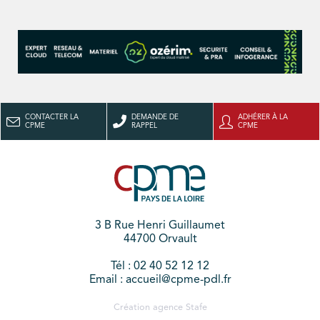
CONTACTER LA
DEMANDE DE
ADHÉRER À LA
CPME
RAPPEL
CPME
3 B Rue Henri Guillaumet
44700 Orvault
Tél : 02 40 52 12 12
Email : accueil@cpme-pdl.fr
Création agence
Stafe