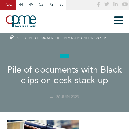
Cookies management panel
PDL
44
49
53
72
85
PILE OF DOCUMENTS WITH BLACK CLIPS ON DESK STACK UP
Pile of documents with Black
clips on desk stack up
30 JUIN 2023