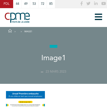
Cookies management panel
PDL
44
49
53
72
85
IMAGE1
Image1
23 MARS 2023