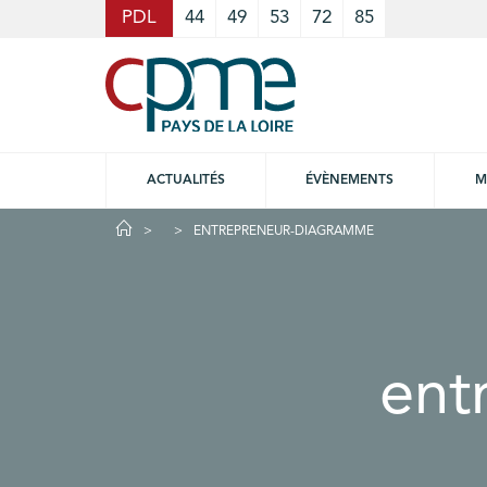
Cookies management panel
PDL
44
49
53
72
85
ACTUALITÉS
ÉVÈNEMENTS
M
ENTREPRENEUR-DIAGRAMME
ent