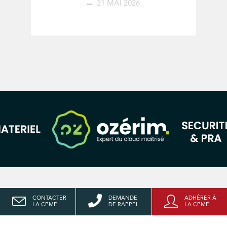
21 MAI 2026
CONTACTER
DEMANDE
ADHÉRER À
LA CPME
DE RAPPEL
LA CPME