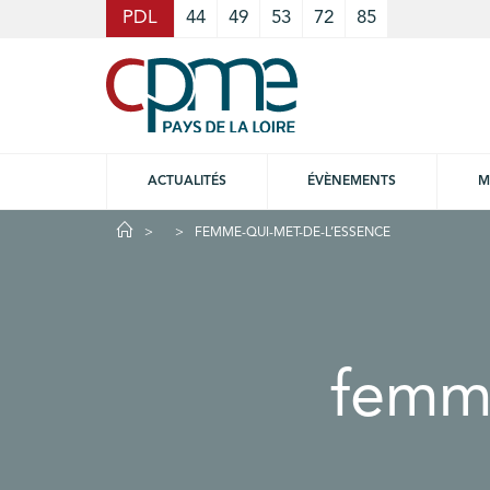
Cookies management panel
PDL
44
49
53
72
85
ACTUALITÉS
ÉVÈNEMENTS
M
FEMME-QUI-MET-DE-L’ESSENCE
femme