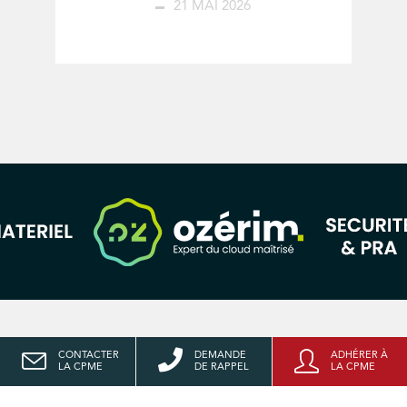
21 MAI 2026
CONTACTER
DEMANDE
ADHÉRER À
LA CPME
DE RAPPEL
LA CPME